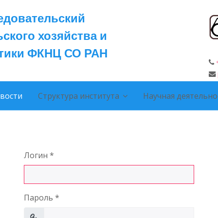
едовательский
ьского хозяйства и
ктики ФКНЦ СО РАН
вости
Структура института
Научная деятельно
Логин
*
Пароль
*