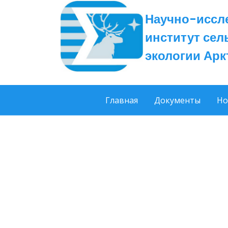
Научно-иссл
институт сел
экологии Ар
Главная
Документы
Но